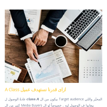
A Class ازاى قدرنا نستهدف عميل
عادةً الوصول ل 𝙘𝙡𝙖𝙨𝙨 𝘼 بيكون من ال Target audience المحيّر واللي
كتير من ال Media Buyers بيعانوا ف الوصول ليه .. خصوصاً لو ال